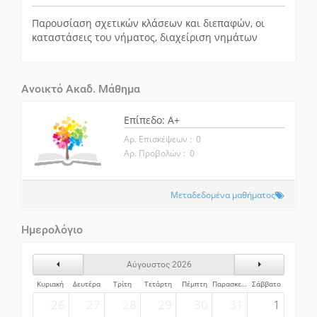
Παρουσίαση σχετικών κλάσεων και διεπαφών, οι
καταστάσεις του νήματος, διαχείριση νημάτων
Ανοικτό Ακαδ. Μάθημα
Επίπεδο: A+
Αρ. Επισκέψεων : 0
Αρ. Προβολών : 0
Μεταδεδομένα μαθήματος
Ημερολόγιο
Προηγούμενος Μήνας
Επόμενος Μήν
Αύγουστος 2026
Κυριακή
Δευτέρα
Τρίτη
Τετάρτη
Πέμπτη
Παρασκευή
Σάββατο
26
27
28
29
30
31
1