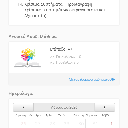
Κρίσιμα Συστήματα - Προδιαγραφή
Κρίσιμων Συστημάτων (Φερεγγυότητα και
Αξιοπιστία).
Ανοικτό Ακαδ. Μάθημα
Επίπεδο: A+
Αρ. Επισκέψεων : 0
Αρ. Προβολών : 0
Μεταδεδομένα μαθήματος
Ημερολόγιο
Προηγούμενος Μήνας
Επόμενος Μήν
Αύγουστος 2026
Κυριακή
Δευτέρα
Τρίτη
Τετάρτη
Πέμπτη
Παρασκευή
Σάββατο
26
27
28
29
30
31
1