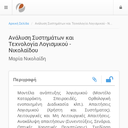
Ε
$langMenu
Αρχική Σελίδα
Ανάλυση Συστημάτων και Τεχνολογία Λογισμικού - Ν...
Ανάλυση Συστημάτων και
Τεχνολογία Λογισμικού -
Νικολαϊδου
Μαρία Νικολαίδη
Περιγραφή
Μοντέλα ανάπτυξης λογισμικού (Μοντέλο
Καταρράκτη, Σπειροειδές, Ορθολογική
ενοποιημένη Διαδικασία κλπ.). Απαιτήσεις
Λογισμικού (Χρήστη και Συστήματος).
Λειτουργικές και Μη Λειτουργικές Απαιτήσεις.
Ανακάλυψη απαιτήσεων (Συνεντεύξεις, Σενάρια,
Οπτικές, Χρηστικές Περιπτώσεις). Σχεδίαση