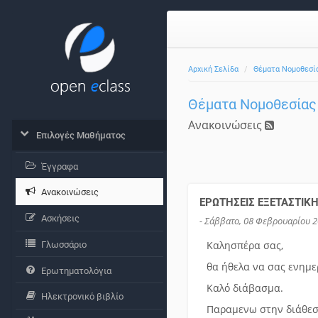
Αρχική Σελίδα
Θέματα Νομοθεσί
Θέματα Νομοθεσίας
Ανακοινώσεις
Επιλογές Μαθήματος
Έγγραφα
Ανακοινώσεις
ΕΡΩΤΗΣΕΙΣ ΕΞΕΤΑΣΤΙΚ
Ασκήσεις
- Σάββατο, 08 Φεβρουαρίου 2
Καλησπέρα σας,
Γλωσσάριο
θα ήθελα να σας ενημε
Ερωτηματολόγια
Καλό διάβασμα.
Ηλεκτρονικό βιβλίο
Παραμενω στην διάθεσ