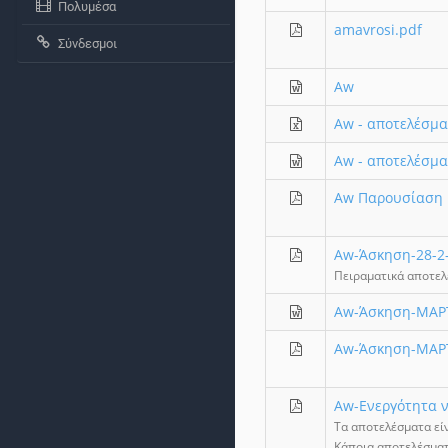
Πολυμέσα
amavrosi.pdf
Σύνδεσμοι
Aw
Aw - αποτελέσμα
Aw - αποτελέσμα
Aw Παρουσίαση
Aw-Άσκηση-28-2
Πειραματικά αποτε
Aw-Άσκηση-ΜΑΡΤ
Aw-Άσκηση-ΜΑΡΤ
Aw-Ενεργότητα ν
Τα αποτελέσματα είν
Κάποια αποτελέσματ