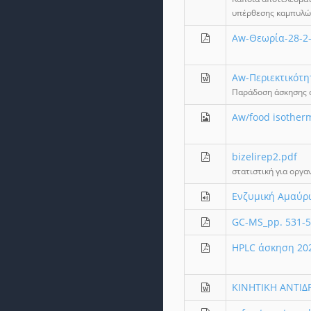
υπέρθεσης καμπυλών
Aw-Θεωρία-28-2-
Aw-Περιεκτικότ
Παράδοση άσκησης σ
Aw/food isother
bizelirep2.pdf
στατιστική για οργ
Eνζυμική Αμαύρω
GC-MS_pp. 531-5
HPLC άσκηση 20
KINHTIKH ΑΝΤΙ