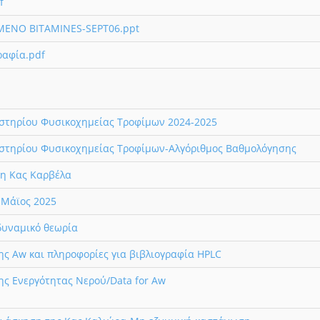
f
MENO BITAMINES-SEPT06.ppt
ραφία.pdf
αστηρίου Φυσικοχημείας Τροφίμων 2024-2025
αστηρίου Φυσικοχημείας Τροφίμων-Αλγόριθμος Βαθμολόγησης
η Κας Καρβέλα
-Μάϊος 2025
δυναμικό θεωρία
ς Aw και πληροφορίες για βιβλιογραφία HPLC
ς Ενεργότητας Νερού/Data for Aw