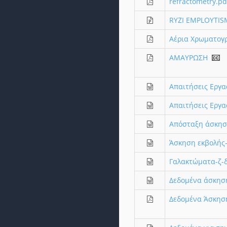
refractometry.pd
RYZI EMPLOYTIS
Αέρια Χρωματογ
ΑΜΑΥΡΩΣΗ
Απαιτήσεις Εργ
Απαιτήσεις Εργ
Απόσταξη άσκησ
Άσκηση εκβολής
Γαλακτώματα-ζ-
Δεδομένα άσκηση
Δεδομένα Άσκηση