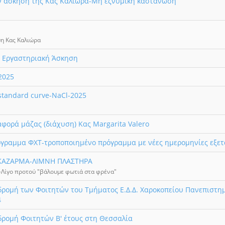
ην άσκηση της Κας Καλιώρα-Μη εζνυμική καστάνωση
η Κας Καλιώρα
- Εργαστηριακή Άσκηση
2025
standard curve-NaCl-2025
αφορά μάζας (διάχυση) Κας Margarita Valero
γραμμα ΦΧΤ-τροποποιημένο πρόγραμμα με νέες ημερομηνίες εξετά
ΚΑΖΑΡΜΑ-ΛΙΜΝΗ ΠΛΑΣΤΗΡΑ
-Λίγο προτού "βάλουμε φωτιά στα φρένα"
δρομή των Φοιτητών του Τμήματος Ε.Δ.Δ. Χαροκοπείου Πανεπιστη
4
δρομή Φοιτητών Β' έτους στη Θεσσαλία