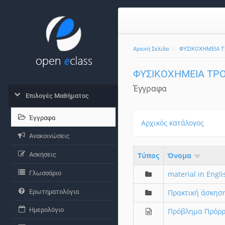
Αρχική Σελίδα
ΦΥΣΙΚΟΧΗΜΕΙΑ 
ΦΥΣΙΚΟΧΗΜΕΙΑ ΤΡ
Έγγραφα
Επιλογές Μαθήματος
Έγγραφα
Αρχικός κατάλογος
Ανακοινώσεις
Ασκήσεις
Τύπος
Όνομα
Γλωσσάριο
material in Engli
Ερωτηματολόγια
Πρακτική άσκηση
Ημερολόγιο
Πρόβλημα Πρόρρ