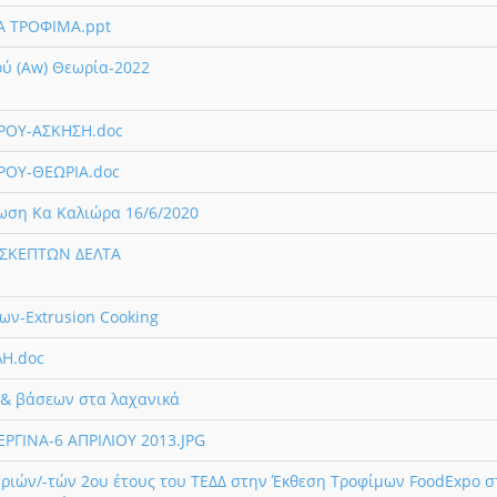
 ΤΡΟΦΙΜΑ.ppt
ύ (Αw) Θεωρία-2022
ΡΟΥ-ΑΣΚΗΣΗ.doc
ΡΟΥ-ΘΕΩΡΙΑ.doc
ωση Κα Καλιώρα 16/6/2020
ΣΚΕΠΤΩΝ ΔΕΛΤΑ
ν-Extrusion Cooking
Η.doc
 & βάσεων στα λαχανικά
ΡΓΙΝΑ-6 ΑΠΡΙΛΙΟΥ 2013.JPG
ριών/-τών 2ου έτους του ΤΕΔΔ στην Έκθεση Τροφίμων FoodExpo σ